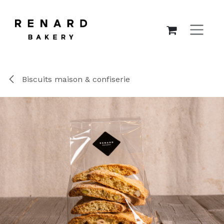
SE RENDRE AU CONTENU
Biscuits maison & confiserie