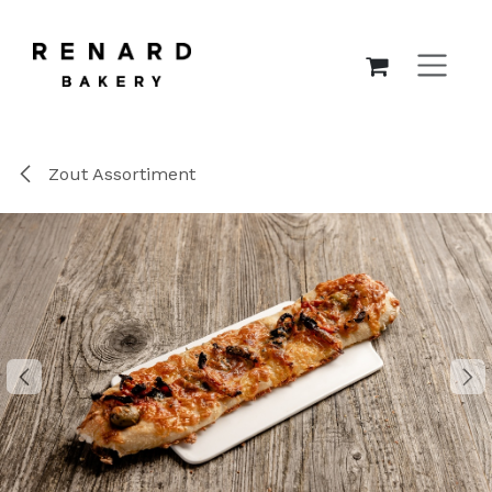
OVERSLAAN NAAR INHOUD
Zout Assortiment