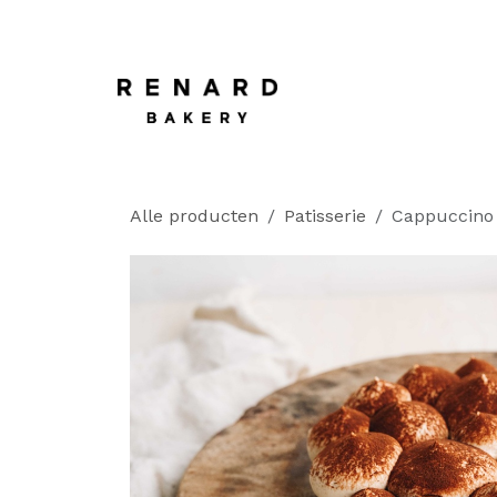
OVERSLAAN NAAR INHOUD
Startpagina
​
Alle producten
Patisserie
Cappuccino