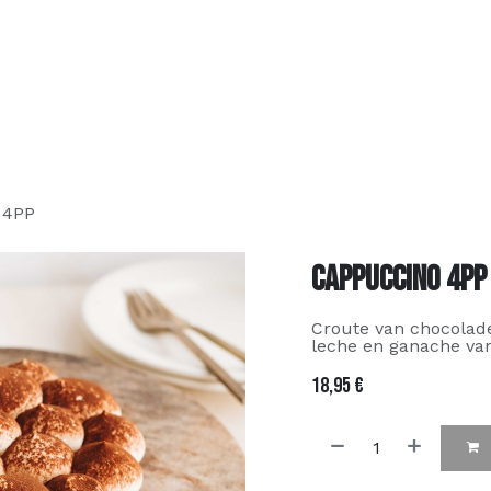
Over ons
Assortiment
Contact
FAQ
Bestel online
 4PP
Cappuccino 4PP
Croute van chocolade
leche en ganache van
18,95
€