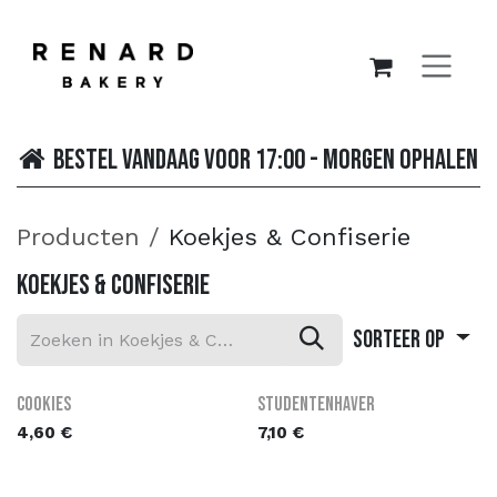
OVERSLAAN NAAR INHOUD
Bestel vandaag voor 17:00 - morgen ophalen
Producten
Koekjes & Confiserie
Koekjes & Confiserie
Sorteer op
Cookies
Studentenhaver
4,60
€
7,10
€