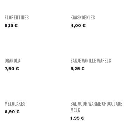
Florentines
Kaaskoekjes
6,15
€
4,00
€
Granola
Zakje vanille wafels
7,90
€
5,25
€
Melocakes
Bal voor warme chocolade
melk
6,90
€
1,95
€