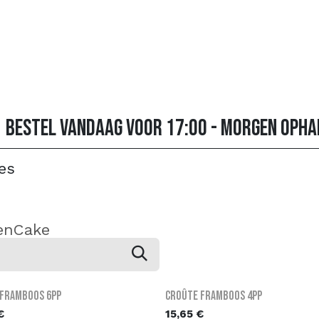
Over ons
Assortiment
Contact
FAQ
Bestel online
Bestel vandaag voor 17:00 - morgen opha
es
en
Cake
 Framboos 6PP
Croûte Framboos 4PP
€
15,65
€