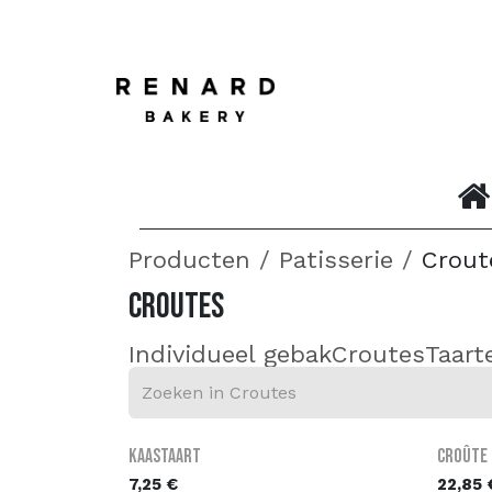
OVERSLAAN NAAR INHOUD
Startpagina
​
Producten
Patisserie
Crout
Croutes
Individueel gebak
Croutes
Taart
Kaastaart
Croûte
7,25
€
22,85