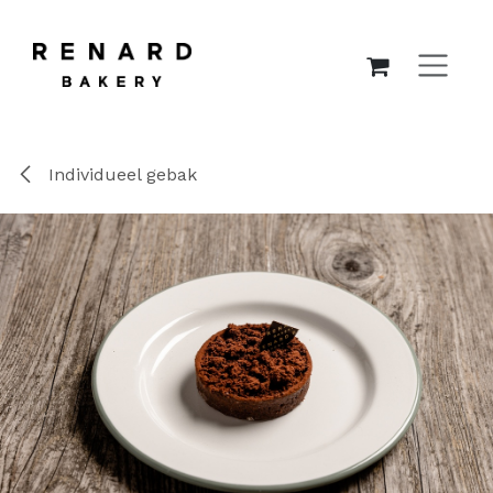
OVERSLAAN NAAR INHOUD
Individueel gebak