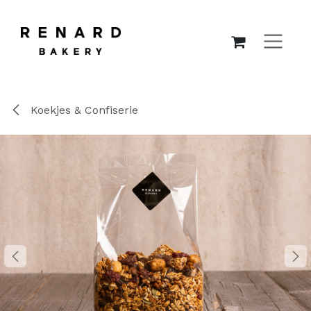
OVERSLAAN NAAR INHOUD
Koekjes & Confiserie