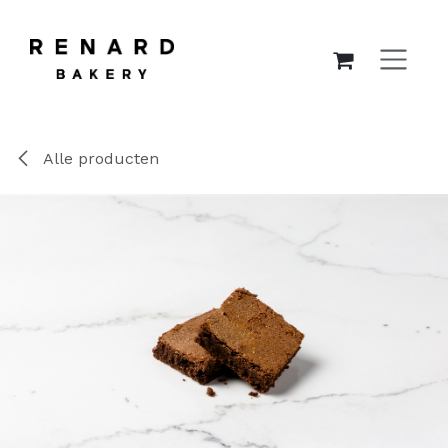
OVERSLAAN NAAR INHOUD
Alle producten