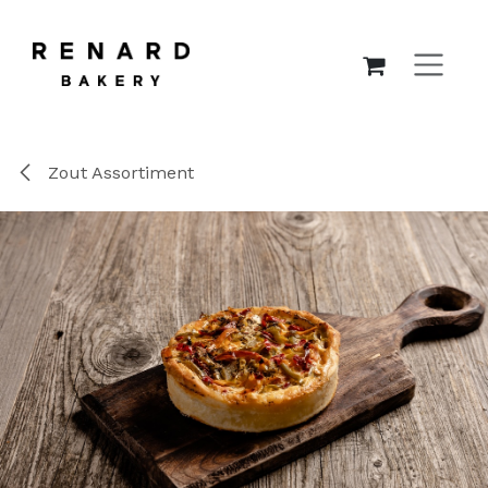
OVERSLAAN NAAR INHOUD
Zout Assortiment