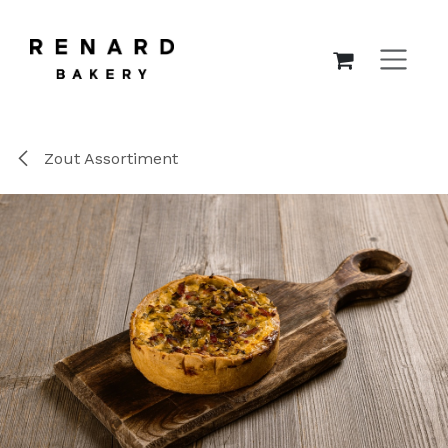
OVERSLAAN NAAR INHOUD
Zout Assortiment