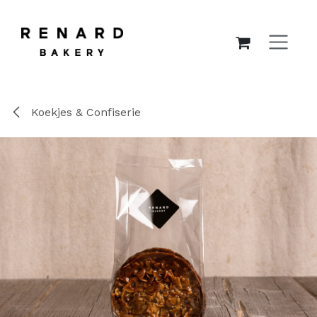
OVERSLAAN NAAR INHOUD
Koekjes & Confiserie