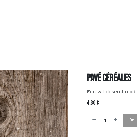
Over ons
Assortiment
Contact
FAQ
Bestel online
Pavé Céréales
Een wit desembrood 
4,30
€